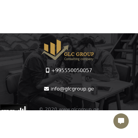
+995550050057
info@glcgroup.ge
© 2020 www.glcgroup.ge