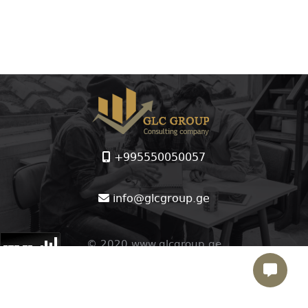
+995550050057
info@glcgroup.ge
© 2020 www.glcgroup.ge