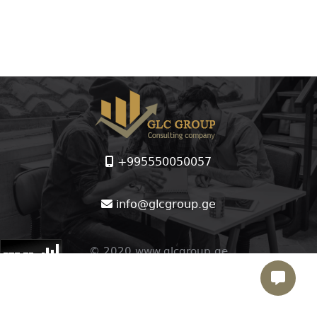
+995550050057
info@glcgroup.ge
© 2020 www.glcgroup.ge