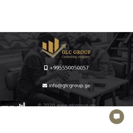
+995550050057
info@glcgroup.ge
© 2020 www.glcgroup.ge